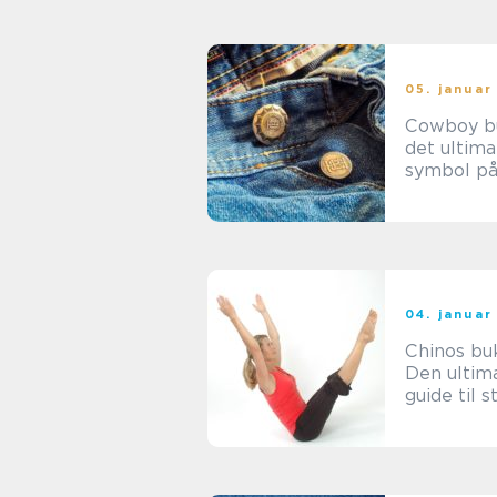
statement
05. januar
Cowboy b
det ultima
symbol på
vilde vest
04. januar
Chinos bu
Den ultim
guide til s
og alsidig