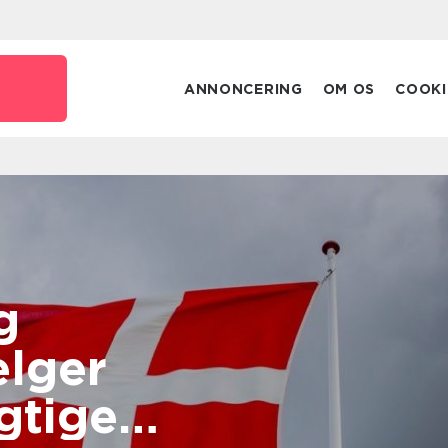
ANNONCERING
OM OS
COOKI
g
lger
gtige