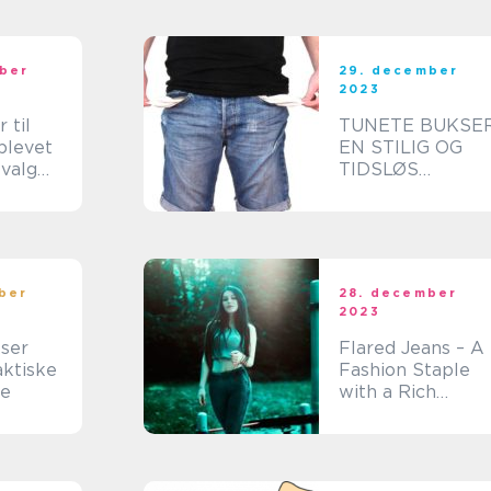
afslapning og
søvn
ber
29. december
2023
 til
TUNETE BUKSER
blevet
EN STILIG OG
valg
TIDSLØS
 moden,
KLASSIKER
dt
oppere
nder
ber
28. december
2023
ser
Flared Jeans – A
ktiske
Fashion Staple
de
with a Rich
History