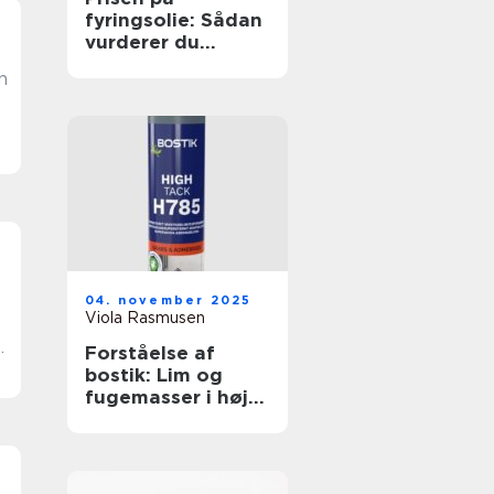
fyringsolie: Sådan
vurderer du
markedet
n
04. november 2025
Viola Rasmusen
Forståelse af
r
bostik: Lim og
fugemasser i høj
kvalitet