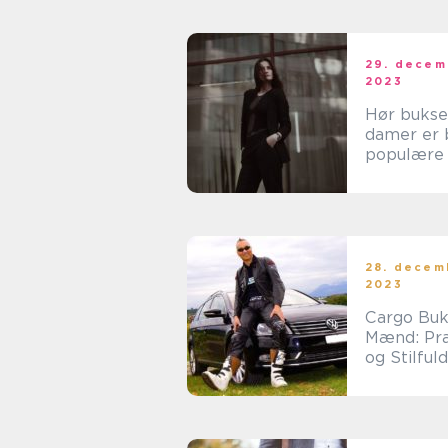
29. decem
2023
Hør bukser
damer er 
populære 
inden for
især blan
online-sh
og e-
handelsku
28. decem
2023
Cargo Buk
Mænd: Pra
og Stilful