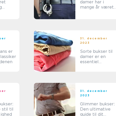
ret
damer har i
g
mange år været
udvikling
et populært og
stilfuldt valg i
kvinders
garderober
ber
31. december
2023
ans er
Sorte bukser til
klassiker
damer er en
rdenen
essentiel
garderobeklassi
r, der aldrig går a
mode
ber
31. december
2023
ukser:
Glimmer bukser:
til til
Den ultimative
lighed
guide til dit