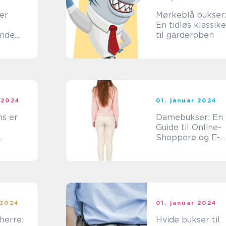
er
Mørkeblå bukser
En tidløs klassike
nde
til garderoben
ng af
 Trend
 2024
01. januar 2024
ns er
Damebukser: En
Guide til Online-
Shoppere og E-
 blandt
handelskunder
nge
 2024
01. januar 2024
 herre:
Hvide bukser til