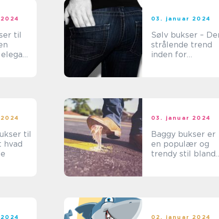
 2024
03. januar 2024
er til
Sølv bukser – De
en
strålende trend
g elegant
inden for
ngsgens
modeverdenen
har
t blandt
dste
 2024
03. januar 2024
kser til
Baggy bukser er
t hvad
en populær og
de
trendy stil blandt
damer, der ønske
at kombinere
komfort med stil
 2024
02. januar 2024