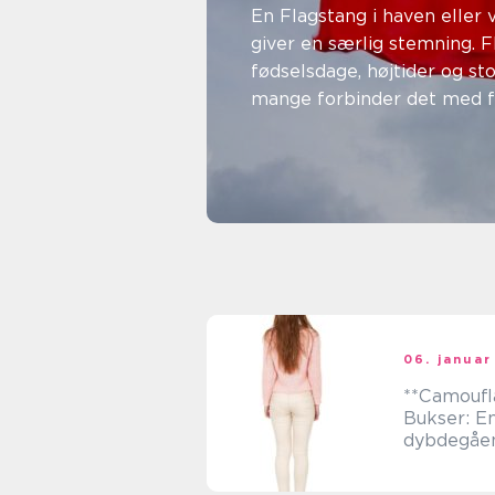
til din g
En Flagstang i haven eller
giver en særlig stemning. 
fødselsdage, højtider og st
mange forbinder det med 
tradition. Alligevel kan val...
03. marts 2026
Lars Pedersen
06. januar
**Camoufl
Bukser: E
dybdegåe
guide til e
fashion