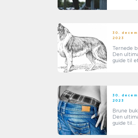
30. decem
2023
Ternede b
Den ultim
guide til e
mønster
30. decem
2023
Brune buk
Den ultim
guide til
modeentus