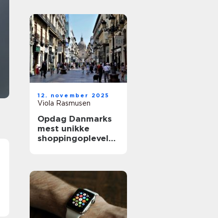
miniatureforma
Modeltrucks er blevet en hobby, hvor teknik,
kreativitet og fascination af lastbiler mødes.
Mange starter af ren nysgerrighed, men opdag
hurtigt, hvor detaljeret og levende modellerne
kan blive. Her...
12. november 2025
Viola Rasmusen
Opdag Danmarks
mest unikke
shoppingoplevelse
r