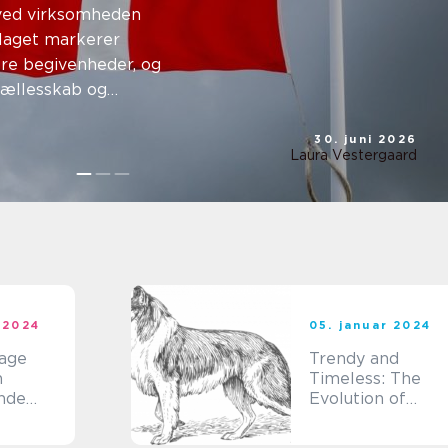
rund
 ved virksomheden
Flaget markerer
ore begivenheder, og
fællesskab og
30. juni 2026
Laura Vestergaard
 2024
05. januar 2024
age
Trendy and
n
Timeless: The
nde
Evolution of
n
Ripped Jeans