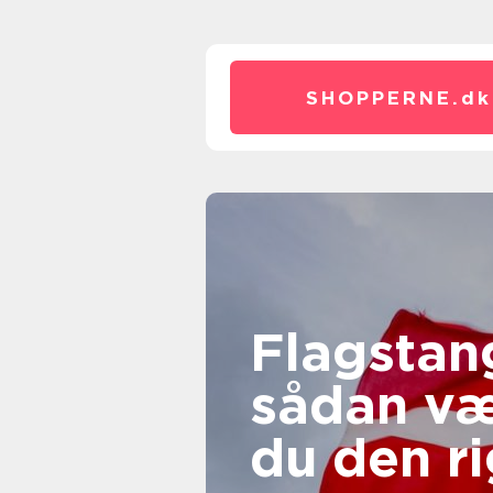
SHOPPERNE.
dk
Flagstan
sådan væ
du den ri