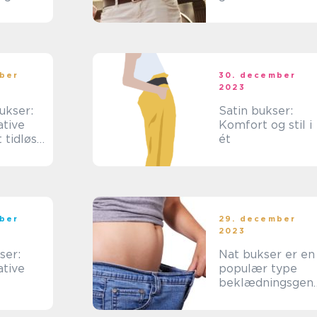
skinnende look
ber
30. december
2023
ukser:
Satin bukser:
ative
Komfort og stil i
t tidløst
ét
ber
29. december
2023
ser:
Nat bukser er en
ative
populær type
beklædningsgen
iaster
tand, der bruges
til natlig