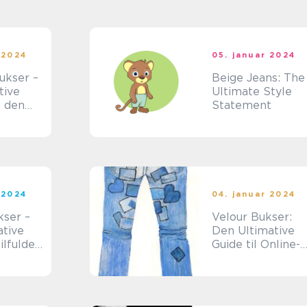
**
 2024
05. januar 2024
ukser –
Beige Jeans: The
tive
Ultimate Style
 den
Statement
en
 2024
04. januar 2024
kser –
Velour Bukser:
ative
Den Ultimative
tilfulde
Guide til Online-
e bukser
Shoppere