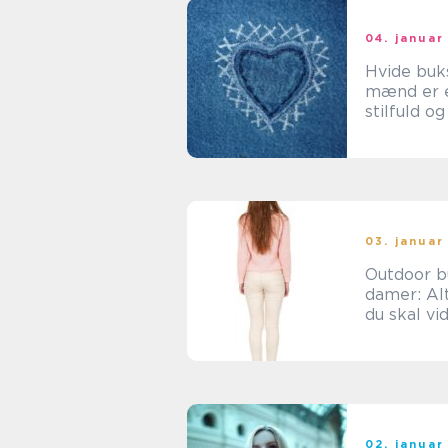
04. januar
Hvide buks
mænd er 
stilfuld o
beklædni
tand, der 
vundet
popularite
modebevi
mænd
03. januar
Outdoor bu
damer: Al
du skal vi
02. januar