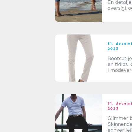
En detalje
oversigt o
historisk 
31. decem
2023
Bootcut je
en tidløs 
i modeve
31. decem
2023
Glimmer b
Skinnende s
enhver lej