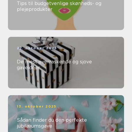
Tips til budgetvenlige skønheds- og
plejeprodukter
22. oktober 2025
De mest overraskende og sjove
gaveidéer
13. oktober 2025
Sådan finder du den perfekte
jubilæumsgave