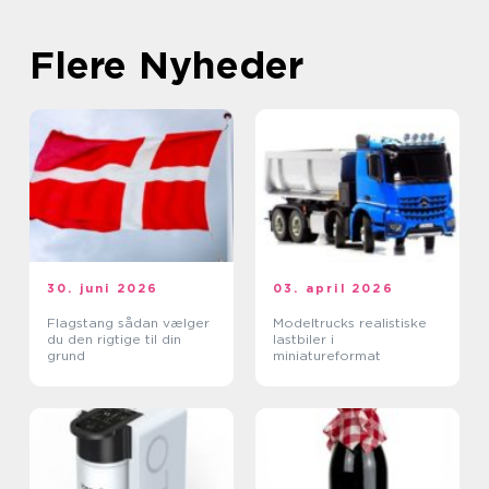
Flere Nyheder
30. juni 2026
03. april 2026
Flagstang sådan vælger
Modeltrucks realistiske
du den rigtige til din
lastbiler i
grund
miniatureformat