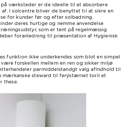
på værksteder er de ideelle til at absorbere
f. I solcentre bliver de benyttet til at sikre en
se for kunder før og efter solbadning.
 finder deres hurtige og nemme anvendelse
 træningsudstyr, som er tent på regelmæssig
eber foranledning til præsentation af Hygienisk
es funktion ikke underkendes som blot en simpel
p være forskellen mellem en ren og sikker miljø
 etterhandeler parmiddelstandgt valg afIndhold til
 mærkanske steward til ferýstærnet toril et
r these.