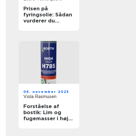
Prisen på
fyringsolie: Sådan
vurderer du
markedet
04. november 2025
Viola Rasmusen
Forståelse af
bostik: Lim og
fugemasser i høj
kvalitet