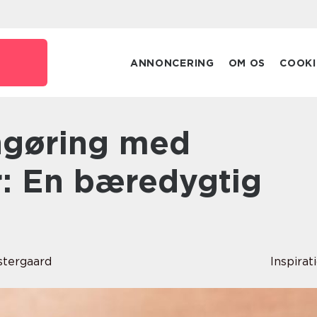
ANNONCERING
OM OS
COOKI
r: En bæredygtig
stergaard
Inspirat