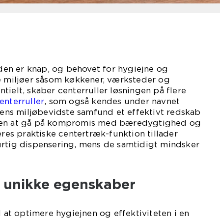
tiden er knap, og behovet for hygiejne og
le miljøer såsom køkkener, værksteder og
tielt, skaber centerruller løsningen på flere
enterruller
, som også kendes under navnet
agens miljøbevidste samfund et effektivt redskab
den at gå på kompromis med bæredygtighed og
s praktiske centertræk-funktion tillader
urtig dispensering, mens de samtidigt mindsker
s unikke egenskaber
l at optimere hygiejnen og effektiviteten i en