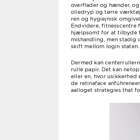
overflader og hænder, og 
oliedryp og tørre værktøj a
ren og hygiejnisk omgivel
Endvidere, fitnesscentre
hjælpsomt for at tilbyde
mishandling, men stadig d
skift mellom login staten.
Dermed kan centerrullern
rulle papir. Det kan neto
eller en, hvor usikkerhed
de retinaface anführeneen
aalloget strategies that fo