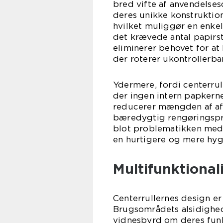
bred vifte af anvendelses
deres unikke konstruktion
hvilket muliggør en enke
det krævede antal papirst
eliminerer behovet for at l
der roterer ukontrollerba
Ydermere, fordi centerrul
der ingen intern papkernet
reducerer mængden af aff
bæredygtig rengøringsprak
blot problematikken med 
en hurtigere og mere hyg
Multifunktional
Centerrullernes design er
Brugsområdets alsidighed
vidnesbyrd om deres funkt