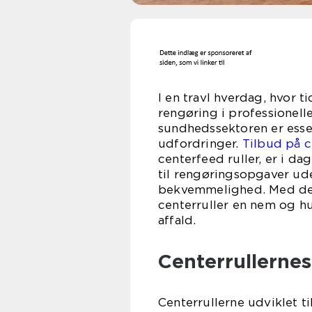
I en travl hverdag, hvor 
rengøring i professionel
sundhedssektoren er essen
udfordringer.
Tilbud på c
centerfeed ruller, er i d
til rengøringsopgaver u
bekvemmelighed. Med dere
centerruller en nem og h
affald.
Centerrullerne
Centerrullerne udviklet ti