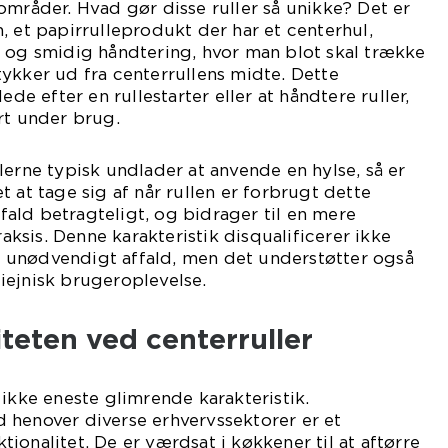
områder. Hvad gør disse ruller så unikke? Det er
, et papirrulleprodukt der har et centerhul,
l og smidig håndtering, hvor man blot skal trække
ykker ud fra centerrullens midte. Dette
ede efter en rullestarter eller at håndtere ruller,
rt under brug.
lerne typisk undlader at anvende en hylse, så er
 at tage sig af når rullen er forbrugt dette
ald betragteligt, og bidrager til en mere
sis. Denne karakteristik disqualificerer ikke
unødvendigt affald, men det understøtter også
iejnisk brugeroplevelse.
iteten ved centerruller
 ikke eneste glimrende karakteristik.
 henover diverse erhvervssektorer er et
ionalitet. De er værdsat i køkkener til at aftørre