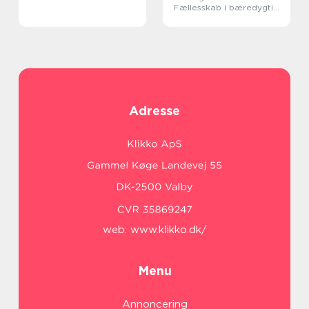
Fællesskab i bæredygtig
shopping
Adresse
web:
www.klikko.dk/
Menu
Annoncering