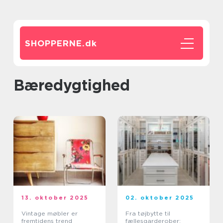
SHOPPERNE.
dk
Bæredygtighed
13. oktober 2025
02. oktober 2025
Vintage møbler er
Fra tøjbytte til
fremtidens trend
fællesgarderober: